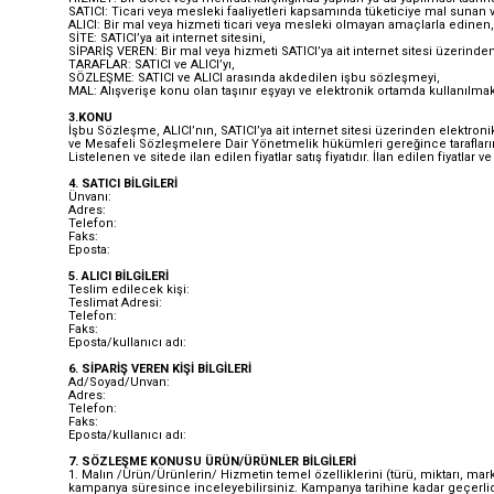
SATICI: Ticari veya mesleki faaliyetleri kapsamında tüketiciye mal sunan
ALICI: Bir mal veya hizmeti ticari veya mesleki olmayan amaçlarla edinen, 
SİTE: SATICI’ya ait internet sitesini,
SİPARİŞ VEREN: Bir mal veya hizmeti SATICI’ya ait internet sitesi üzerinden
TARAFLAR: SATICI ve ALICI’yı,
SÖZLEŞME: SATICI ve ALICI arasında akdedilen işbu sözleşmeyi,
MAL: Alışverişe konu olan taşınır eşyayı ve elektronik ortamda kullanılma
3.KONU
İşbu Sözleşme, ALICI’nın, SATICI’ya ait internet sitesi üzerinden elektronik 
ve Mesafeli Sözleşmelere Dair Yönetmelik hükümleri gereğince tarafları
Listelenen ve sitede ilan edilen fiyatlar satış fiyatıdır. İlan edilen fiyatla
4. SATICI BİLGİLERİ
Ünvanı:
Adres:
Telefon:
Faks:
Eposta:
5. ALICI BİLGİLERİ
Teslim edilecek kişi:
Teslimat Adresi:
Telefon:
Faks:
Eposta/kullanıcı adı:
6. SİPARİŞ VEREN KİŞİ BİLGİLERİ
Ad/Soyad/Unvan:
Adres:
Telefon:
Faks:
Eposta/kullanıcı adı:
7. SÖZLEŞME KONUSU ÜRÜN/ÜRÜNLER BİLGİLERİ
1. Malın /Ürün/Ürünlerin/ Hizmetin temel özelliklerini (türü, miktarı, mar
kampanya süresince inceleyebilirsiniz. Kampanya tarihine kadar geçerlid