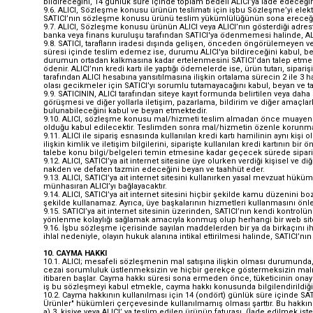
bildireceğini, 14 günlük süre içinde toplam bedeli ALICI’ya iade edeceği
9.6. ALICI, Sözleşme konusu ürünün teslimatı için işbu Sözleşme’yi ele
SATICI’nın sözleşme konusu ürünü teslim yükümlülüğünün sona ereceğin
9.7. ALICI, Sözleşme konusu ürünün ALICI veya ALICI’nın gösterdiği adrest
banka veya finans kuruluşu tarafından SATICI'ya ödenmemesi halinde, ALI
9.8. SATICI, tarafların iradesi dışında gelişen, önceden öngörülemeyen ve
süresi içinde teslim edemez ise, durumu ALICI'ya bildireceğini kabul, bey
durumun ortadan kalkmasına kadar ertelenmesini SATICI’dan talep etme hak
ödenir. ALICI’nın kredi kartı ile yaptığı ödemelerde ise, ürün tutarı, sipari
tarafından ALICI hesabına yansıtılmasına ilişkin ortalama sürecin 2 ile 3 
olası gecikmeler için SATICI’yı sorumlu tutamayacağını kabul, beyan ve t
9.9. SATICININ, ALICI tarafından siteye kayıt formunda belirtilen veya daha
görüşmesi ve diğer yollarla iletişim, pazarlama, bildirim ve diğer amaçlar
bulunabileceğini kabul ve beyan etmektedir.
9.10. ALICI, sözleşme konusu mal/hizmeti teslim almadan önce muayene ede
olduğu kabul edilecektir. Teslimden sonra mal/hizmetin özenle korunması 
9.11. ALICI ile sipariş esnasında kullanılan kredi kartı hamilinin aynı kişi
ilişkin kimlik ve iletişim bilgilerini, siparişte kullanılan kredi kartının bi
talebe konu bilgi/belgeleri temin etmesine kadar geçecek sürede sipariş 
9.12. ALICI, SATICI’ya ait internet sitesine üye olurken verdiği kişisel ve 
nakden ve defaten tazmin edeceğini beyan ve taahhüt eder.
9.13. ALICI, SATICI’ya ait internet sitesini kullanırken yasal mevzuat hü
münhasıran ALICI’yı bağlayacaktır.
9.14. ALICI, SATICI’ya ait internet sitesini hiçbir şekilde kamu düzenini b
şekilde kullanamaz. Ayrıca, üye başkalarının hizmetleri kullanmasını önleyi
9.15. SATICI’ya ait internet sitesinin üzerinden, SATICI’nın kendi kontrolü
yönlenme kolaylığı sağlamak amacıyla konmuş olup herhangi bir web sitesin
9.16. İşbu sözleşme içerisinde sayılan maddelerden bir ya da birkaçını ihl
ihlal nedeniyle, olayın hukuk alanına intikal ettirilmesi halinde, SATICI
10. CAYMA HAKKI
10.1. ALICI; mesafeli sözleşmenin mal satışına ilişkin olması durumunda, 
cezai sorumluluk üstlenmeksizin ve hiçbir gerekçe göstermeksizin malı
itibaren başlar. Cayma hakkı süresi sona ermeden önce, tüketicinin onayı
iş bu sözleşmeyi kabul etmekle, cayma hakkı konusunda bilgilendirildiği
10.2. Cayma hakkının kullanılması için 14 (ondört) günlük süre içinde SA
Ürünler" hükümleri çerçevesinde kullanılmamış olması şarttır. Bu hakkın
a) 3. kişiye veya ALICI’ ya teslim edilen ürünün faturası, (İade edilmek