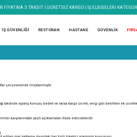
N FİYATINA 3 TAKSİT | ÜCRETSİZ KARGO | İŞ ELBİSELERİ KATEGOR
İŞ GÜVENLİĞİ
RESTORAN
HASTANE
GÜVENLİK
FIRS
rtlar çerçevesinde imzalanmıştır.
 takdirde sipariş konusu bedeli ve varsa kargo ücreti, vergi gibi belirtilen ek ücretl
er karşılarındaki yazılı açıklamaları ifade edeceklerdir.
)
üt edilen mal sağlama dışındaki her türlü tüketici işleminin konusunu ,