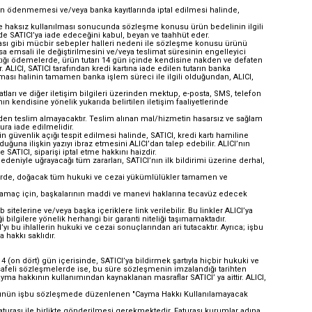
in ödenmemesi ve/veya banka kayıtlarında iptal edilmesi halinde,
lerce haksız kullanılması sonucunda sözleşme konusu ürün bedelinin ilgili
e SATICI’ya iade edeceğini kabul, beyan ve taahhüt eder.
uşması gibi mücbir sebepler halleri nedeni ile sözleşme konusu ürünü
 emsali ile değiştirilmesini ve/veya teslimat süresinin engelleyici
aptığı ödemelerde, ürün tutarı 14 gün içinde kendisine nakden ve defaten
r. ALICI, SATICI tarafından kredi kartına iade edilen tutarın banka
ıması halinin tamamen banka işlem süreci ile ilgili olduğundan, ALICI,
tları ve diğer iletişim bilgileri üzerinden mektup, e-posta, SMS, telefon
n kendisine yönelik yukarıda belirtilen iletişim faaliyetlerinde
nden teslim almayacaktır. Teslim alınan mal/hizmetin hasarsız ve sağlam
ra iade edilmelidir.
kin güvenlik açığı tespit edilmesi halinde, SATICI, kredi kartı hamiline
lduğuna ilişkin yazıyı ibraz etmesini ALICI’dan talep edebilir. ALICI’nın
ATICI, siparişi iptal etme hakkını haizdir.
nedeniyle uğrayacağı tüm zararları, SATICI’nın ilk bildirimi üzerine derhal,
takdirde, doğacak tüm hukuki ve cezai yükümlülükler tamamen ve
ı bir amaç için, başkalarının maddi ve manevi haklarına tecavüz edecek
telerine ve/veya başka içeriklere link verilebilir. Bu linkler ALICI’ya
bilgilere yönelik herhangi bir garanti niteliği taşımamaktadır.
 bu ihlallerin hukuki ve cezai sonuçlarından ari tutacaktır. Ayrıca; işbu
 hakkı saklıdır.
 (on dört) gün içerisinde, SATICI’ya bildirmek şartıyla hiçbir hukuki ve
feli sözleşmelerde ise, bu süre sözleşmenin imzalandığı tarihten
a hakkının kullanımından kaynaklanan masraflar SATICI’ ya aittir. ALICI,
 ve ürünün işbu sözleşmede düzenlenen "Cayma Hakkı Kullanılamayacak
turası ile birlikte gönderilmesi gerekmektedir. Faturası kurumlar adına