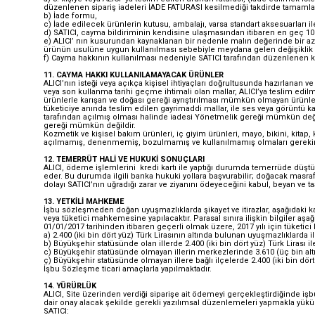
düzenlenen sipariş iadeleri İADE FATURASI kesilmediği takdirde tamamla
b) İade formu,
c) İade edilecek ürünlerin kutusu, ambalajı, varsa standart aksesuarları i
d) SATICI, cayma bildiriminin kendisine ulaşmasından itibaren en geç 10 
e) ALICI’ nın kusurundan kaynaklanan bir nedenle malın değerinde bir az
ürünün usulüne uygun kullanılması sebebiyle meydana gelen değişiklik 
f) Cayma hakkının kullanılması nedeniyle SATICI tarafından düzenlenen ka
11. CAYMA HAKKI KULLANILAMAYACAK ÜRÜNLER
ALICI’nın isteği veya açıkça kişisel ihtiyaçları doğrultusunda hazırlanan 
veya son kullanma tarihi geçme ihtimali olan mallar, ALICI’ya teslim edil
ürünlerle karışan ve doğası gereği ayrıştırılması mümkün olmayan ürünler,
tüketiciye anında teslim edilen gayrimaddi mallar, ile ses veya görüntü kay
tarafından açılmış olması halinde iadesi Yönetmelik gereği mümkün değil
gereği mümkün değildir.
Kozmetik ve kişisel bakım ürünleri, iç giyim ürünleri, mayo, bikini, kitap, 
açılmamış, denenmemiş, bozulmamış ve kullanılmamış olmaları gereki
12. TEMERRÜT HALİ VE HUKUKİ SONUÇLARI
ALICI, ödeme işlemlerini kredi kartı ile yaptığı durumda temerrüde düştü
eder. Bu durumda ilgili banka hukuki yollara başvurabilir; doğacak masra
dolayı SATICI’nın uğradığı zarar ve ziyanını ödeyeceğini kabul, beyan ve t
13. YETKİLİ MAHKEME
İşbu sözleşmeden doğan uyuşmazlıklarda şikayet ve itirazlar, aşağıdaki kan
veya tüketici mahkemesine yapılacaktır. Parasal sınıra ilişkin bilgiler aşağ
01/01/2017 tarihinden itibaren geçerli olmak üzere, 2017 yılı için tüketi
a) 2.400 (iki bin dört yüz) Türk Lirasının altında bulunan uyuşmazlıklarda i
b) Büyükşehir statüsünde olan illerde 2.400 (iki bin dört yüz) Türk Lirası il
c) Büyükşehir statüsünde olmayan illerin merkezlerinde 3.610 (üç bin altı
ç) Büyükşehir statüsünde olmayan illere bağlı ilçelerde 2.400 (iki bin dört y
İşbu Sözleşme ticari amaçlarla yapılmaktadır.
14. YÜRÜRLÜK
ALICI, Site üzerinden verdiği siparişe ait ödemeyi gerçekleştirdiğinde i
dair onay alacak şekilde gerekli yazılımsal düzenlemeleri yapmakla yük
SATICI: