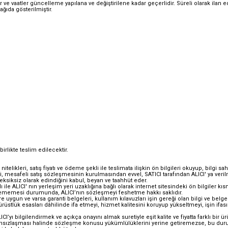
atlar ve vaatler güncelleme yapılana ve değiştirilene kadar geçerlidir. Süreli olarak ilan 
ağıda gösterilmiştir.
birlikte teslim edilecektir.
telikleri, satış fiyatı ve ödeme şekli ile teslimata ilişkin ön bilgileri okuyup, bilgi s
i, mesafeli satış sözleşmesinin kurulmasından evvel, SATICI tarafından ALICI' ya verilm
e eksiksiz olarak edindiğini kabul, beyan ve taahhüt eder.
 ALICI' nın yerleşim yeri uzaklığına bağlı olarak internet sitesindeki ön bilgiler kısm
dilememesi durumunda, ALICI’nın sözleşmeyi feshetme hakkı saklıdır.
e uygun ve varsa garanti belgeleri, kullanım kılavuzları işin gereği olan bilgi ve belgel
üstlük esasları dâhilinde ifa etmeyi, hizmet kalitesini koruyup yükseltmeyi, işin ifası
 bilgilendirmek ve açıkça onayını almak suretiyle eşit kalite ve fiyatta farklı bir ürü
ânsızlaşması halinde sözleşme konusu yükümlülüklerini yerine getiremezse, bu durumu,