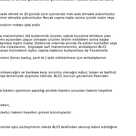
ya iade etmek ve 20 günlük süre içerisinde malı iade almakla yükümlüdür.
 tazmin etmekle yükümlüdür. Ancak cayma hakkı süresi içinde malın veya
irim miktarı iptal edilir.
kyaj malzemeleri, tek kullanımlık ürünler, çabuk bozulma tehlikesi olan
hijyen açısından uygun olmayan ürünler, teslim edildikten sonra başka
nlara ilişkin mallar, Elektronik ortamda anında ifa edilen hizmetler veya
olama cihazlarının, bilgisayar sarf malzemelerinin, ambalajının ALICI
lanan hizmetlere ilişkin cayma hakkının kullanılması da Yönetmelik
eleri (toner, kartuş, şerit vb.) iade edilebilmesi için ambalajlarının
z ödeyeceğini ve bankaya karşı sorumlu olacağını kabul, beyan ve taahhüt
 dolayı temerrüde düşmesi halinde, ALICI, borcun gecikmeli ifasından
 tüketici işleminin yapıldığı yerdeki tüketici sorunları hakem heyetine
etleri,
tüketici hakem heyetleri görevli kılınmışlardır.
ncesinde işbu sözleşmenin sitede ALICI tarafından okunup kabul edildiğine