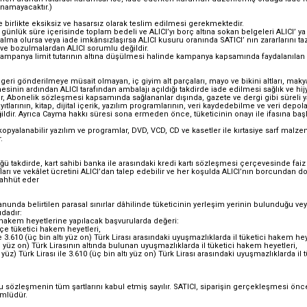
namayacaktır.)
le birlikte eksiksiz ve hasarsız olarak teslim edilmesi gerekmektedir.
günlük süre içerisinde toplam bedeli ve ALICI’yı borç altına sokan belgeleri ALICI’ 
alma olursa veya iade imkânsızlaşırsa ALICI kusuru oranında SATICI’ nın zararlarını
ve bozulmalardan ALICI sorumlu değildir.
mpanya limit tutarının altına düşülmesi halinde kampanya kapsamında faydalanılan ind
ve geri gönderilmeye müsait olmayan, iç giyim alt parçaları, mayo ve bikini altları, ma
mesinin ardından ALICI tarafından ambalajı açıldığı takdirde iade edilmesi sağlık ve 
 Abonelik sözleşmesi kapsamında sağlananlar dışında, gazete ve dergi gibi süreli yayı
ıtlarının, kitap, dijital içerik, yazılım programlarının, veri kaydedebilme ve veri dep
dir. Ayrıca Cayma hakkı süresi sona ermeden önce, tüketicinin onayı ile ifasına baş
kopyalanabilir yazılım ve programlar, DVD, VCD, CD ve kasetler ile kırtasiye sarf malzem
r.
ğü takdirde, kart sahibi banka ile arasındaki kredi kartı sözleşmesi çerçevesinde fai
fları ve vekâlet ücretini ALICI’dan talep edebilir ve her koşulda ALICI’nın borcundan
aahhüt eder
unda belirtilen parasal sınırlar dâhilinde tüketicinin yerleşim yerinin bulunduğu veya
ıdadır:
ci hakem heyetlerine yapılacak başvurularda değeri:
lçe tüketici hakem heyetleri,
e 3.610 (üç bin altı yüz on) Türk Lirası arasındaki uyuşmazlıklarda il tüketici hakem hey
 yüz on) Türk Lirasının altında bulunan uyuşmazlıklarda il tüketici hakem heyetleri,
üz) Türk Lirası ile 3.610 (üç bin altı yüz on) Türk Lirası arasındaki uyuşmazlıklarda il 
şbu sözleşmenin tüm şartlarını kabul etmiş sayılır. SATICI, siparişin gerçekleşmesi ö
ümlüdür.