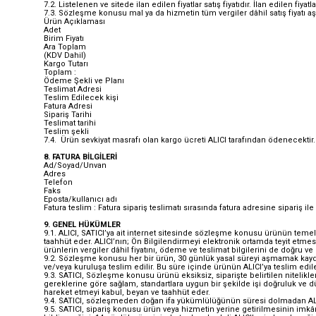
7.2. Listelenen ve sitede ilan edilen fiyatlar satış fiyatıdır. İlan edilen fiy
7.3. Sözleşme konusu mal ya da hizmetin tüm vergiler dâhil satış fiyatı aş
Ürün Açıklaması
Adet
Birim Fiyatı
Ara Toplam
(KDV Dahil)
Kargo Tutarı
Toplam :
Ödeme Şekli ve Planı
Teslimat Adresi
Teslim Edilecek kişi
Fatura Adresi
Sipariş Tarihi
Teslimat tarihi
Teslim şekli
7.4. Ürün sevkiyat masrafı olan kargo ücreti ALICI tarafından ödenecektir.
8. FATURA BİLGİLERİ
Ad/Soyad/Unvan
Adres
Telefon
Faks
Eposta/kullanıcı adı
Fatura teslim : Fatura sipariş teslimatı sırasında fatura adresine sipariş ile 
9. GENEL HÜKÜMLER
9.1. ALICI, SATICI’ya ait internet sitesinde sözleşme konusu ürünün temel ni
taahhüt eder. ALICI’nın; Ön Bilgilendirmeyi elektronik ortamda teyit etmes
ürünlerin vergiler dâhil fiyatını, ödeme ve teslimat bilgilerini de doğru v
9.2. Sözleşme konusu her bir ürün, 30 günlük yasal süreyi aşmamak kaydı ile
ve/veya kuruluşa teslim edilir. Bu süre içinde ürünün ALICI’ya teslim e
9.3. SATICI, Sözleşme konusu ürünü eksiksiz, siparişte belirtilen nitelikler
gereklerine göre sağlam, standartlara uygun bir şekilde işi doğruluk ve dür
hareket etmeyi kabul, beyan ve taahhüt eder.
9.4. SATICI, sözleşmeden doğan ifa yükümlülüğünün süresi dolmadan ALICI’yı
9.5. SATICI, sipariş konusu ürün veya hizmetin yerine getirilmesinin imk