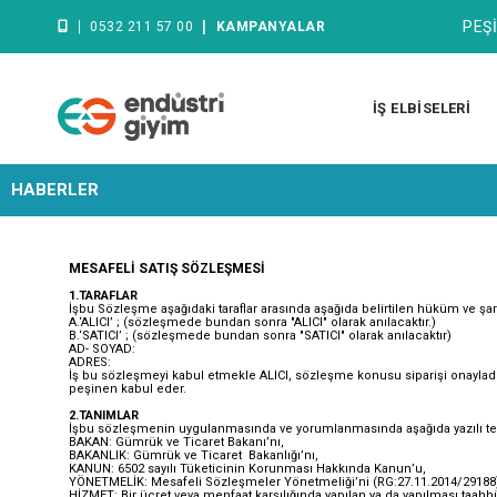
|
|
PEŞİ
0532 211 57 00
KAMPANYALAR
İŞ ELBİSELERİ
HABERLER
MESAFELİ SATIŞ SÖZLEŞMESİ
1.TARAFLAR
İşbu Sözleşme aşağıdaki taraflar arasında aşağıda belirtilen hüküm ve şa
A.‘ALICI’ ; (sözleşmede bundan sonra "ALICI" olarak anılacaktır.)
B.‘SATICI’ ; (sözleşmede bundan sonra "SATICI" olarak anılacaktır)
AD- SOYAD:
ADRES:
İş bu sözleşmeyi kabul etmekle ALICI, sözleşme konusu siparişi onayladığı
peşinen kabul eder.
2.TANIMLAR
İşbu sözleşmenin uygulanmasında ve yorumlanmasında aşağıda yazılı teriml
BAKAN: Gümrük ve Ticaret Bakanı’nı,
BAKANLIK: Gümrük ve Ticaret Bakanlığı’nı,
KANUN: 6502 sayılı Tüketicinin Korunması Hakkında Kanun’u,
YÖNETMELİK: Mesafeli Sözleşmeler Yönetmeliği’ni (RG:27.11.2014/29188
HİZMET: Bir ücret veya menfaat karşılığında yapılan ya da yapılması taahh