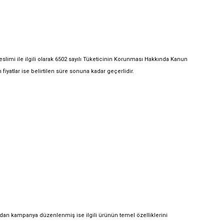
e teslimi ile ilgili olarak 6502 sayılı Tüketicinin Korunması Hakkında Kanun
n fiyatlar ise belirtilen süre sonuna kadar geçerlidir.
fından kampanya düzenlenmiş ise ilgili ürünün temel özelliklerini