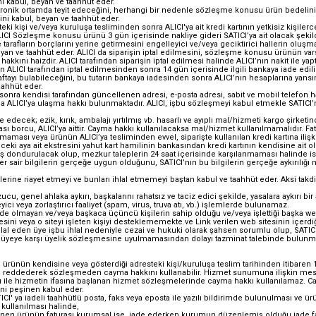
ni kabul, beyan ve taahhüt eder.
ktronik ortamda teyit edeceğini, herhangi bir nedenle sözleşme konusu ürün bedelin
i kabul, beyan ve taahhüt eder.
eki kişi ve/veya kuruluşa tesliminden sonra ALICI'ya ait kredi kartının yetkisiz kişi
CI Sözleşme konusu ürünü 3 gün içerisinde nakliye gideri SATICI’ya ait olacak şekild
 tarafların borçlarını yerine getirmesini engelleyici ve/veya geciktirici hallerin ol
an ve taahhüt eder. ALICI da siparişin iptal edilmesini, sözleşme konusu ürünün varsa
kını haizdir. ALICI tarafından siparişin iptal edilmesi halinde ALICI’nın nakit ile y
şin ALICI tarafından iptal edilmesinden sonra 14 gün içerisinde ilgili bankaya iade edili
haftayı bulabileceğini, bu tutarın bankaya iadesinden sonra ALICI’nın hesaplarına yans
aahhüt eder.
 sonra kendisi tarafından güncellenen adresi, e-posta adresi, sabit ve mobil telefon ha
la ALICI’ya ulaşma hakkı bulunmaktadır. ALICI, işbu sözleşmeyi kabul etmekle SATICI’nı
cek; ezik, kırık, ambalajı yırtılmış vb. hasarlı ve ayıplı mal/hizmeti kargo şirketi
borcu, ALICI’ya aittir. Cayma hakkı kullanılacaksa mal/hizmet kullanılmamalıdır. Fatu
 olmaması veya ürünün ALICI’ya tesliminden evvel, siparişte kullanılan kredi kartına iliş
r önceki aya ait ekstresini yahut kart hamilinin bankasından kredi kartının kendisine ait o
dondurulacak olup, mezkur taleplerin 24 saat içerisinde karşılanmaması halinde ise S
diğer sair bilgilerin gerçeğe uygun olduğunu, SATICI’nın bu bilgilerin gerçeğe aykırılığı 
kümlerine riayet etmeyi ve bunları ihlal etmemeyi baştan kabul ve taahhüt eder. Aksi 
ozucu, genel ahlaka aykırı, başkalarını rahatsız ve taciz edici şekilde, yasalara aykır
ci veya zorlaştırıcı faaliyet (spam, virus, truva atı, vb.) işlemlerde bulunamaz.
nde olmayan ve/veya başkaca üçüncü kişilerin sahip olduğu ve/veya işlettiği başka web si
i veya o siteyi işleten kişiyi desteklememekte ve Link verilen web sitesinin içerdiği 
al eden üye işbu ihlal nedeniyle cezai ve hukuki olarak şahsen sorumlu olup, SATICI’yı
’nın üyeye karşı üyelik sözleşmesine uyulmamasından dolayı tazminat talebinde bulunma
ürünün kendisine veya gösterdiği adresteki kişi/kuruluşa teslim tarihinden itibaren 14
 reddederek sözleşmeden cayma hakkını kullanabilir. Hizmet sunumuna ilişkin mesa
 ile hizmetin ifasına başlanan hizmet sözleşmelerinde cayma hakkı kullanılamaz. Caym
ni peşinen kabul eder.
TICI' ya iadeli taahhütlü posta, faks veya eposta ile yazılı bildirimde bulunulması
 kullanılması halinde,
 istenen ürünün faturası kurumsal ise, iade ederken kurumun düzenlemiş olduğu iade fa