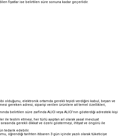
edilen fiyatlar ise belirtilen süre sonuna kadar geçerlidir.
ahibi olduğunu, elektronik ortamda gerekli teyidi verdiğini kabul, beyan ve
esi gereken adresi, siparişi verilen ürünlere ait temel özellikleri,
ında belirtilen süre zarfında ALICI veya ALICI’nın gösterdiği adresteki kişi
er ile teslim etmeyi, her türlü ayıptan arî olarak yasal mevzuat
 sırasında gerekli dikkat ve özeni göstermeyi, ihtiyat ve öngörü ile
n tedarik edebilir.
 öğrendiği tarihten itibaren 3 gün içinde yazılı olarak tüketiciye