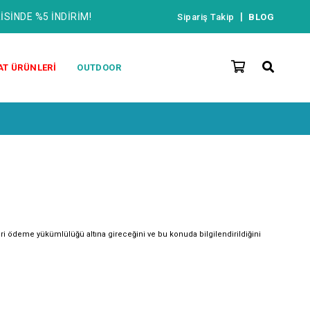
İSİNDE %5 İNDİRİM!
|
Sipariş Takip
BLOG
AT ÜRÜNLERİ
OUTDOOR
eri ödeme yükümlülüğü altına gireceğini ve bu konuda bilgilendirildiğini