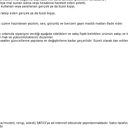
 veya mal sunan adına veya hesabına hareket eden şirketi,
kullanan veya yararlanan gerçek ya da tüzel kişiyi,
 talep eden gerçek ya da tüzel kişiyi,
k üzere hazırlanan yazılım, ses, görüntü ve benzeri gayri maddi malları ifade eder.
ortamda siparişini verdiği aşağıda nitelikleri ve satış fiyatı belirtilen ürünün satışı v
n hak ve yükümlülüklerini düzenler.
r ve vaatler güncelleme yapılana ve değiştirilene kadar geçerlidir. Süreli olarak ilan edile
ka/modeli, rengi, adedi) SATICI’ya ait internet sitesinde yayınlanmaktadır. Satıcı tara
ir.