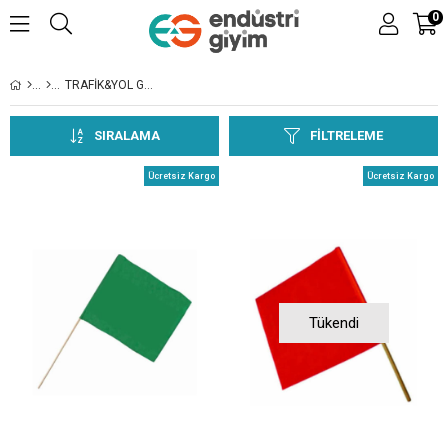
0
TRAFİK&YOL GÜVENLİĞİ
SIRALAMA
FILTRELEME
Ücretsiz Kargo
Ücretsiz Kargo
Tükendi