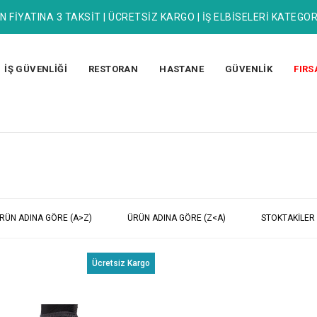
N FİYATINA 3 TAKSİT | ÜCRETSİZ KARGO | İŞ ELBİSELERİ KATEGOR
İŞ GÜVENLİĞİ
RESTORAN
HASTANE
GÜVENLİK
FIRS
RÜN ADINA GÖRE (A>Z)
ÜRÜN ADINA GÖRE (Z<A)
STOKTAKILER
Ücretsiz Kargo