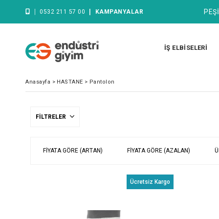
|
|
PEŞİ
0532 211 57 00
KAMPANYALAR
İŞ ELBİSELERİ
Anasayfa
>
HASTANE
>
Pantolon
FILTRELER
FIYATA GÖRE (ARTAN)
FIYATA GÖRE (AZALAN)
Ü
Ücretsiz Kargo