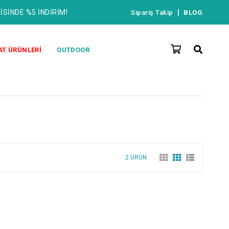
İSİNDE %5 İNDİRİM!
|
Sipariş Takip
BLOG
AT ÜRÜNLERİ
OUTDOOR
2 ÜRÜN