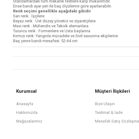
Standartlardaki tüm mekanik testlere karşı mukavimdir.
Ense bandı ayar yeri ile baş ölçülerine göre ayarlanabilir.
Renk seçimi genellikle aşağıdaki gibidir
Sarı renk : İşçilere
Beyaz renk : Üst düzey yönetici ve ziyaretçilere
Mavi renk : Mühendis ve Teknik elemanlara
Turuncu renk : Formenlere ve Usta başlarına
Kırmızı renk: Yangınla mücadele ve Sivil savunma ekiplerine
Baş çevre bandı mesafesi: 52-64 cm
Kurumsal
Müşteri İlişkileri
Anasayfa
Bize Ulaşın
Hakkımızda
Teslimat & İade
Mağazalarımız
Mesafeli Satış Sözleşme