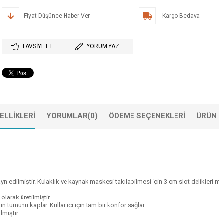
Fiyat Düşünce Haber Ver
Kargo Bedava
TAVSIYE ET
YORUM YAZ
ELLIKLERI
YORUMLAR
(0)
ÖDEME SEÇENEKLERI
ÜRÜN 
n edilmiştir. Kulaklık ve kaynak maskesi takılabilmesi için 3 cm slot delikleri 
olarak üretilmiştir.
ın tümünü kaplar. Kullanıcı için tam bir konfor sağlar.
miştir.