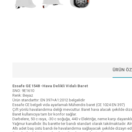
ÜRÜN ÖZ
Essafe GE 1548 -Hava Delikli Vidalı Baret
SNO: 9E1610
Renk: Beyaz
Ürün standarttır: EN 397+A1:2012 belgelidir
Essafe CE belgeli vida ayarlamalı Mühendis baret (CE 1024 EN 397)
Çift yönlü havalandırma deliği mevcuttur. Baret hava alacak şekilde dizay
Baret kullanıcıya tam bir konfor sağlar.
Darbelere, 50 c ısıya, -30 c soğuğa, 440 v Elektriğe, neme karşı dayanıklı 
Yağmur kanallıdır. Bu barette ter bandı standart olarak takılmaktadır. Aln
Altı adet baş üstü bandı ile havalandırma sağlayacak şekilde dizayn edil