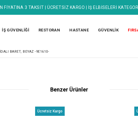
N FİYATINA 3 TAKSİT | ÜCRETSİZ KARGO | İŞ ELBİSELERİ KATEGOR
İŞ GÜVENLİĞİ
RESTORAN
HASTANE
GÜVENLİK
FIRS
IDALI BARET, BEYAZ -9E1610-
Benzer Ürünler
Ücretsiz Kargo