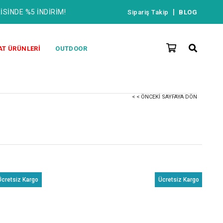
İSİNDE %5 İNDİRİM!
|
Sipariş Takip
BLOG
AT ÜRÜNLERİ
OUTDOOR
< < ÖNCEKI SAYFAYA DÖN
Ücretsiz Kargo
Ücretsiz Kargo