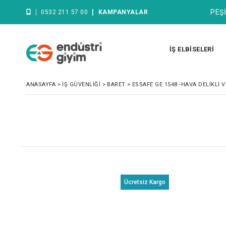
|
|
PEŞİ
0532 211 57 00
KAMPANYALAR
İŞ ELBİSELERİ
ANASAYFA
>
İŞ GÜVENLİĞİ
>
BARET
>
ESSAFE GE 1548 -HAVA DELIKLI V
o
Ücretsiz Kargo