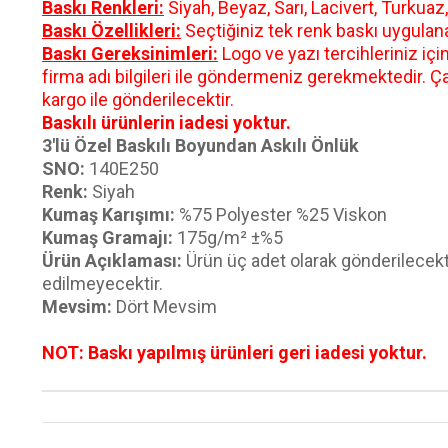
Baskı Renkleri:
Siyah, Beyaz, Sarı, Lacivert, Turkuaz
Baskı Özellikleri:
Seçtiğiniz tek renk baskı uygulanab
Baskı Gereksinimleri:
Logo ve yazı tercihleriniz içi
firma adı bilgileri ile göndermeniz gerekmektedir. Ça
kargo ile gönderilecektir.
Baskılı ürünlerin iadesi yoktur.
3'lü Özel Baskılı Boyundan Askılı Önlük
SNO:
140E250
Renk:
Siyah
Kumaş Karışımı:
%75 Polyester %25 Viskon
Kumaş Gramajı:
175g/m² ±%5
Ürün Açıklaması:
Ürün üç adet olarak gönderilecektir
edilmeyecektir.
Mevsim:
Dört Mevsim
NOT: Baskı yapılmış ürünleri geri iadesi yoktur.