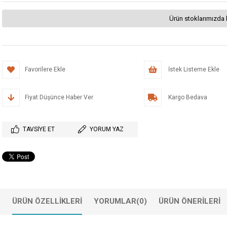
Ürün stoklarımızda 
Favorilere Ekle
İstek Listeme Ekle
Fiyat Düşünce Haber Ver
Kargo Bedava
TAVSIYE ET
YORUM YAZ
ÜRÜN ÖZELLIKLERI
YORUMLAR
(0)
ÜRÜN ÖNERILERI