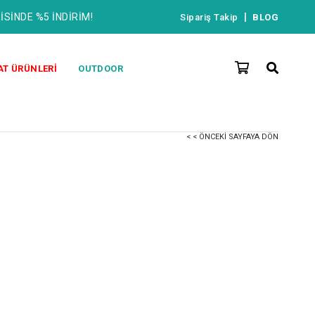
İSİNDE %5 İNDİRİM!
|
Sipariş Takip
BLOG
AT ÜRÜNLERİ
OUTDOOR
< < ÖNCEKI SAYFAYA DÖN
-