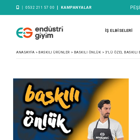
|
|
PEŞİ
0532 211 57 00
KAMPANYALAR
İŞ ELBİSELERİ
ANASAYFA
>
BASKILI ÜRÜNLER
>
BASKILI ÖNLÜK
>
3'LÜ ÖZEL BASKILI