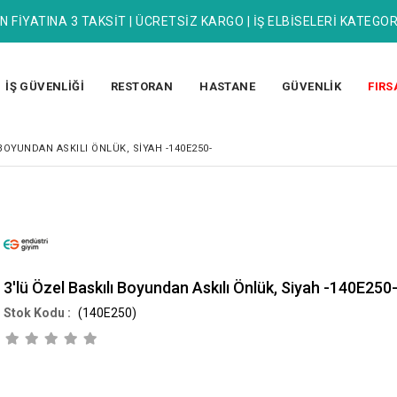
N FİYATINA 3 TAKSİT | ÜCRETSİZ KARGO | İŞ ELBİSELERİ KATEGOR
İŞ GÜVENLİĞİ
RESTORAN
HASTANE
GÜVENLİK
FIRS
 BOYUNDAN ASKILI ÖNLÜK, SIYAH -140E250-
3'lü Özel Baskılı Boyundan Askılı Önlük, Siyah -140E250
(140E250)