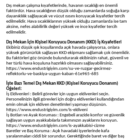
Dış mekan çalışma kıyafetlerinde, havanın sıcaklığı en önemli
faktördür. Hava sıcaklığının düşük olduğu zamanlarda soğuğa karşı
dayanıklılık sağlayacak ve vücut ısısını koruyacak kıyafetler tercih
edilmelidir. Hava sıcaklıklarının yüksek olduğu zamanlarda ise tam
aksine, nefes alabilirlik değeri yüksek ve ince kıyafetler tercih
edilmelidir.
Dış Mekan İçin Kişisel Koruyucu Donanım (KKD) İş Kıyafetleri
Ekibiniz düşük ışık koşullarında açık havada çalışıyorsa, onlara
yüksek görünürlük sağlayan KKD ekipmanı sağlamak çok önemlidir.
Bu faktörleri göz önünde bulundurarak ekibinizin rahat, güvenli ve
her türlü hava koşuluna hazırlıklı olmasını sağlayabilirsiniz.
https://www.endustrigiyim.com/su-ve-ruzgar-gecirmez-
reflektorlu-ve-baskiya-uygun-kaban-61e965-685
İşte Bazı Temel Dış Mekan KKD (Kişisel Koruyucu Donanım)
Öğeleri:
İş Eldivenleri : Belirli görevler için uygun eldivenleri seçin.
Personelinizin ilgili görevleri için doğru eldivenleri kullandığından
emin olmak için eldiven denetimleri yapmayı düşünün.
https://www.endustrigiyim.com/is-eldiveni
İş Botları ve Ayak Koruması : Engebeli arazide konfor ve güvenlik
sağlayan uygun ayakkabılarla takımınızın ayaklarını koruyun.
https://www.endustrigiyim.com/is-ayakkabisi-cizme
Baretler ve Baş Koruma : Açık havadaki işyerlerinde kafa
yaralanmaları ciddi bir sorundur. Gerektiğinde baret ve diğer baş