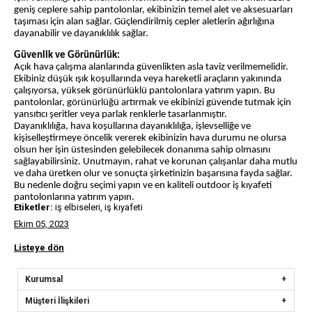
geniş ceplere sahip pantolonlar, ekibinizin temel alet ve aksesuarları
taşıması için alan sağlar. Güçlendirilmiş cepler aletlerin ağırlığına
dayanabilir ve dayanıklılık sağlar.
Güvenlik ve Görünürlük:
Açık hava çalışma alanlarında güvenlikten asla taviz verilmemelidir.
Ekibiniz düşük ışık koşullarında veya hareketli araçların yakınında
çalışıyorsa, yüksek görünürlüklü pantolonlara yatırım yapın. Bu
pantolonlar, görünürlüğü artırmak ve ekibinizi güvende tutmak için
yansıtıcı şeritler veya parlak renklerle tasarlanmıştır.
Dayanıklılığa, hava koşullarına dayanıklılığa, işlevselliğe ve
kişiselleştirmeye öncelik vererek ekibinizin hava durumu ne olursa
olsun her işin üstesinden gelebilecek donanıma sahip olmasını
sağlayabilirsiniz. Unutmayın, rahat ve korunan çalışanlar daha mutlu
ve daha üretken olur ve sonuçta şirketinizin başarısına fayda sağlar.
Bu nedenle doğru seçimi yapın ve en kaliteli outdoor iş kıyafeti
pantolonlarına yatırım yapın.
Etiketler:
iş elbiseleri, iş kıyafeti
Ekim 05, 2023
Listeye dön
Kurumsal
Müşteri İlişkileri