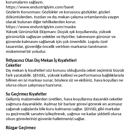
korumalarını sağlayın.
https://www.endustrigiyim.com/baret
Gözlerin Korunması: Gözlükler ve koruyucu gözlükler, gözleri
döküntülerden, tozdan ve dış mekan çalışma ortamlarında yaygın
olarak bulunan diğer tehlikelerden korur.
https://www.endustrigiyim.com/maske
Yüksek Görünürlük Ekipmanı: Düşük ışık koşullarında, yüksek
görünürlük sağlayan yelekler ve tişörtler, takımınızın görünür ve
güvende kalmasını sağlamak için çok önemlidir. Logolu özel
tasarımlar, güvenliğe öncelik verirken markanızı tanıtmanın
mükemmel bir yoludur.
İhtiyacınız Olan Dış Mekan İş Kıyafetleri
Ceketler
Dış mekan iş kıyafetleri söz konusu olduğunda ceket seçiminiz büyük
fark yaratabilir. ŞENSEL, yüksek kalitesi ve performansa bağlılıklarıyla
bilinen en iyi markayı sunar, böylece siz ve ekibiniz, hava koşulları ne
olursa olsun çalışmaya hazırsınız.
Su Geçirmez Kıyafetler
Gelişmiş malzemelerden üretilen, hava koşullarına dayanıklı ceketler
yağmura dayanıklıdır. Aşılmaz bir bariyer görevi görerek en acımasız
sağanak yağışlarda bile kuru kalmanızı sağlar. ŞENSEL gibi markalar
su geçirmezlik sanatını iyileştirerek, yağmur ne kadar şiddetli olursa
olsun görevlerinizi güvenle halletmenizi sağlar.
Rüzgar Geçirmez