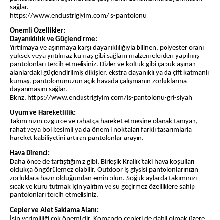
sağlar.
https://www.endustrigiyim.com/is-pantolonu
Önemli Özellikler:
Dayanıklılık ve Güçlendirme:
Yırtılmaya ve aşınmaya karşı dayanıklılığıyla bilinen, polyester oranı
yüksek veya yırtılmaz kumaş gibi sağlam malzemelerden yapılmış
pantolonları tercih etmelisiniz. Dizler ve koltuk gibi çabuk aşınan
alanlardaki güçlendirilmiş dikişler, ekstra dayanıklı ya da çift katmanlı
kumaş, pantolonunuzun açık havada çalışmanın zorluklarına
dayanmasını sağlar.
Bknz. https://www.endustrigiyim.com/is-pantolonu-gri-siyah
Uyum ve Hareketlilik:
Takımınızın özgürce ve rahatça hareket etmesine olanak tanıyan,
rahat veya bol kesimli ya da önemli noktaları farklı tasarımlarla
hareket kabiliyetini artıran pantolonlar arayın.
Hava Direnci:
Daha önce de tartıştığımız gibi, Birleşik Krallık'taki hava koşulları
oldukça öngörülemez olabilir. Outdoor iş giysisi pantolonlarınızın
zorluklara hazır olduğundan emin olun. Soğuk aylarda takımınızı
sıcak ve kuru tutmak için yalıtım ve su geçirmez özelliklere sahip
pantolonları tercih etmelisiniz.
Cepler ve Alet Saklama Alanı:
İşin verimliliği çok önemlidir. Komando cepleri de dahil olmak üzere