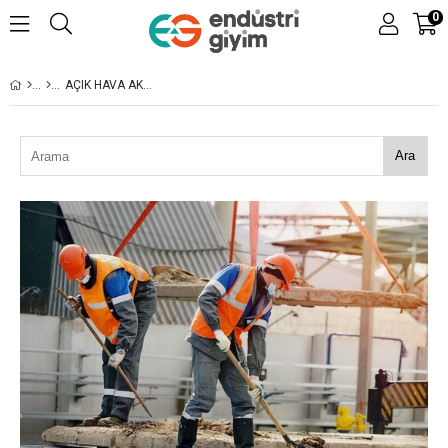
0
AÇIK HAVA AKTIVITELERI İÇIN EN İYI İŞ KIYAFETI
Ara