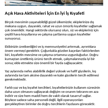
Açık Hava Aktiviteleri İçin En İyi İş Kıyafeti
Birçok mevsimin yaşanabildiği güzel ülkemizde; ekiplerinize dış
mekana uygun, dayanıklı, rahat ve uzun ömürlü kıyafetler sağlamak
çok önemlidir. Hangi sektörde olursanız olun, siz ve ekipleriniz için
çeşitli hava koşullarına ve çalışma şartlarına uygun kıyafetler
sunuyoruz.
Ekibinizin üretkenliğini ve iş memnuniyetini artırmak, ayrıntılara
önem vermeyi gerektirir. Çoğunlukla gözden kaçırılan faktörlerden
biri, kıyafetin mevsime ve çalışma ortamına uygunluğudur. Doğru
kumaştan üretikmiş ürünü tercih etmek, çalışmalarınızda iyi bir
sonuç elde etmekte size önemli bir fayda sağlayacaktır.
Yaz aylarında nefes alabilirlik değeri yüksek ve hafif giysilerin, kış
aylarında ise tam aksine dayanıklı ve kalın giysilerin tercih edilmesi
gerekmektedir.
Farklı yaz ve kış kıyafet tercihleri, kıyafetlerinizin kullanım süresinin
daha uzun olmasını sağlayarak değişim ve onarım tekrarını en aza
indirir ve size hem maddi hem de vakit olarak tasarruf sağlar.
Böylece sadece saha personeli değil, ilgili operasyonları
gerçekleştiren birimler de doğru tercihlerin faydasını görecektir.