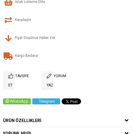
İstek Listeme Ekle
Karşılaştır
Fiyat Düşünce Haber Ver
Kargo Bedava
TAVSIYE
YORUM
ET
YAZ
WhatsApp
Telegram
ÜRÜN ÖZELLIKLERI
YORUMLAR
(0)