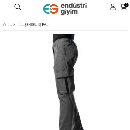
0
ŞENSEL, İŞ PANTOLONU, GRI-SIYAH, KOMANDO CEPLI -54E482-