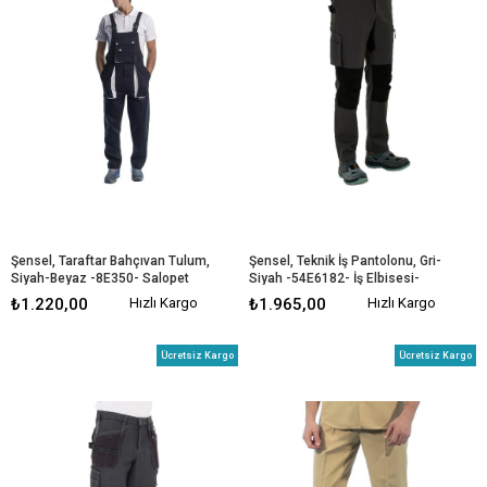
Şensel, Taraftar Bahçıvan Tulum, 
Şensel, Teknik İş Pantolonu, Gri-
Siyah-Beyaz -8E350- Salopet
Siyah -54E6182- İş Elbisesi-
Kıyafeti
₺1.220,00
Hızlı Kargo
₺1.965,00
Hızlı Kargo
Ücretsiz Kargo
Ücretsiz Kargo