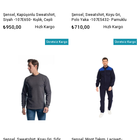
Şensel, Kapüşonlu Sweatshirt, 
Şensel, Sweatshirt, Koyu Gri, 
Siyah -107E650- Kışlık, Cepli
Polo Yaka -107E5432- Pamuklu
₺950,00
Hızlı Kargo
₺710,00
Hızlı Kargo
Ücretsiz Kargo
Ücretsiz Kargo
Şensel, Sweatshirt, Koyu Gri, Sıfır 
Şensel, Mont Takım, Lacivert-