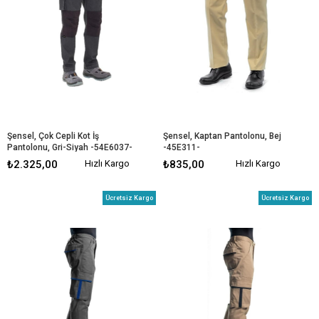
Şensel, Çok Cepli Kot İş 
Şensel, Kaptan Pantolonu, Bej 
Pantolonu, Gri-Siyah -54E6037- 
-45E311-
Esnek
₺2.325,00
Hızlı Kargo
₺835,00
Hızlı Kargo
Ücretsiz Kargo
Ücretsiz Kargo