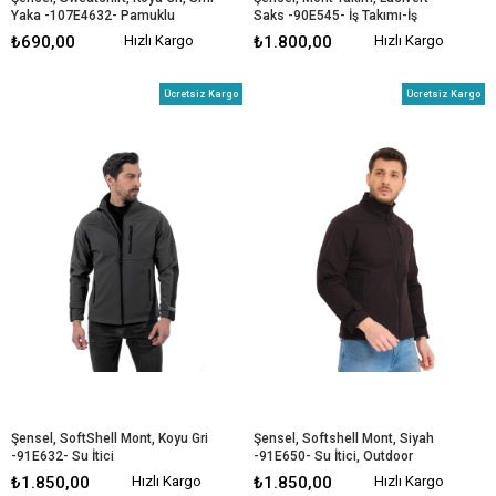
Yaka -107E4632- Pamuklu
Saks -90E545- İş Takımı-İş 
Elbisesi
₺690,00
Hızlı Kargo
₺1.800,00
Hızlı Kargo
Ücretsiz Kargo
Ücretsiz Kargo
Şensel, SoftShell Mont, Koyu Gri 
Şensel, Softshell Mont, Siyah 
-91E632- Su İtici
-91E650- Su İtici, Outdoor
₺1.850,00
Hızlı Kargo
₺1.850,00
Hızlı Kargo