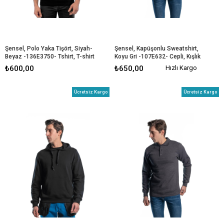
Şensel, Polo Yaka Tişört, Siyah-
Şensel, Kapüşonlu Sweatshirt, 
Beyaz -136E3750- Tshirt, T-shirt
Koyu Gri -107E632- Cepli, Kışlık
₺600,00
₺650,00
Hızlı Kargo
Ücretsiz Kargo
Ücretsiz Kargo