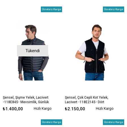
Ücretsiz Kargo
Ücretsiz Kargo
Tükendi
Şensel, Şişme Yelek, Lacivert 
Şensel, Çok Cepli Kot Yelek, 
-118E845- Mevsimlik, Günlük 
Lacivert -118E2145- Dört 
Yelek
Mevsim
₺1.400,00
Hızlı Kargo
₺2.150,00
Hızlı Kargo
Ücretsiz Kargo
Ücretsiz Kargo