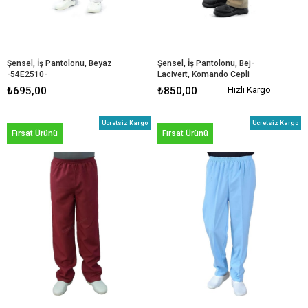
Şensel, İş Pantolonu, Beyaz 
Şensel, İş Pantolonu, Bej-
-54E2510-
Lacivert, Komando Cepli 
-54E1511-
₺695,00
₺850,00
Hızlı Kargo
Ücretsiz Kargo
Ücretsiz Kargo
Fırsat Ürünü
Fırsat Ürünü