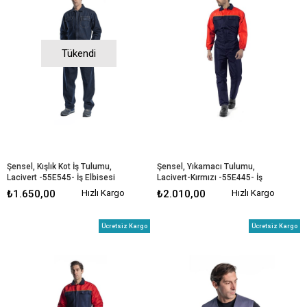
Tükendi
Şensel, Kışlık Kot İş Tulumu, 
Şensel, Yıkamacı Tulumu, 
Lacivert -55E545- İş Elbisesi
Lacivert-Kırmızı -55E445- İş 
Elbisesi
₺1.650,00
Hızlı Kargo
₺2.010,00
Hızlı Kargo
Ücretsiz Kargo
Ücretsiz Kargo