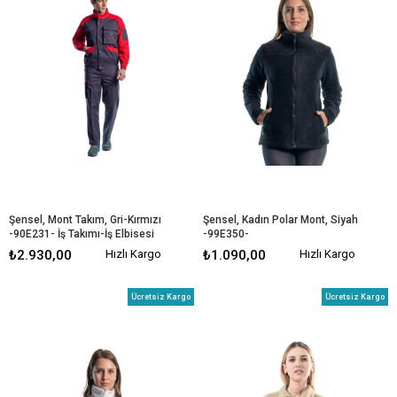
Şensel, Mont Takım, Gri-Kırmızı 
Şensel, Kadın Polar Mont, Siyah 
-90E231- İş Takımı-İş Elbisesi
-99E350- 
Cepli,Fermuarlı,Outdoor
₺2.930,00
Hızlı Kargo
₺1.090,00
Hızlı Kargo
Ücretsiz Kargo
Ücretsiz Kargo