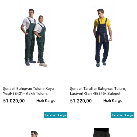
Şensel, Bahçıvan Tulum, Koyu 
Şensel, Taraftar Bahçıvan Tulum, 
Yeşil-8E421- Askılı Tulum, 
Lacivert-Sarı -8E345- Salopet
Üniforma
₺1.020,00
Hızlı Kargo
₺1.220,00
Hızlı Kargo
Ücretsiz Kargo
Ücretsiz Kargo