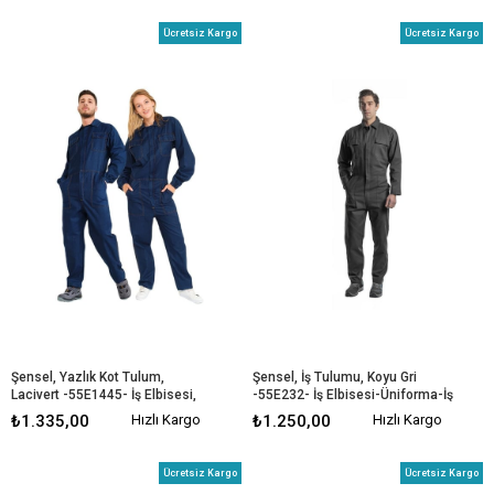
Ücretsiz Kargo
Ücretsiz Kargo
Şensel, Yazlık Kot Tulum, 
Şensel, İş Tulumu, Koyu Gri 
Lacivert -55E1445- İş Elbisesi, 
-55E232- İş Elbisesi-Üniforma-İş 
UNISEX
Kıyafeti
₺1.335,00
Hızlı Kargo
₺1.250,00
Hızlı Kargo
Ücretsiz Kargo
Ücretsiz Kargo