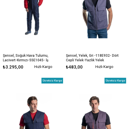
Şensel, Soğuk Hava Tulumu, 
Şensel, Yelek, Gri -118E932- Dört 
Lacivert-Kırmızı-55E1045- İş 
Cepli Yelek-Yazlık Yelek
Elbisesi
₺3.295,00
Hızlı Kargo
₺483,00
Hızlı Kargo
Ücretsiz Kargo
Ücretsiz Kargo