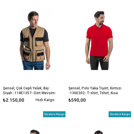
Şensel, Çok Cepli Yelek, Bej-
Şensel, Polo Yaka Tişört, Kırmızı 
Siyah -118E1357- Dört Mevsim-
-136E302- T-shirt, Tshirt, Kısa 
Vest
Kollu
₺2.150,00
Hızlı Kargo
₺590,00
Ücretsiz Kargo
Ücretsiz Kargo