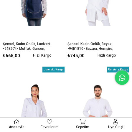
Şensel, Kadın Önlük, Lacivert 
Şensel, Kadın Önlük, Beyaz 
-94E974- Mutfak, Garson, 
-94E1810- Eczacı, Hemşire, 
Restoran
Veteriner
₺665,00
Hızlı Kargo
₺745,00
Hızlı Kargo
Ücretsiz Kargo
Ücretsiz Kargo
Anasayfa
Favorilerim
Sepetim
Üye Girişi