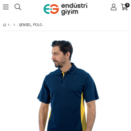
0
ŞENSEL, POLO YAKA TIŞÖRT, LACIVERT-SARI -136E2769- TSHIRT