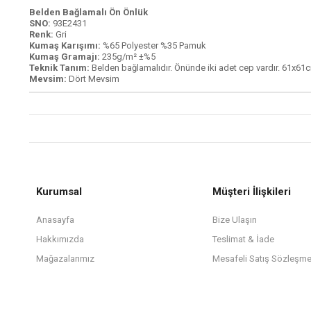
Belden Bağlamalı Ön Önlük
SNO:
93E2431
Renk:
Gri
Kumaş Karışımı:
%65 Polyester %35 Pamuk
Kumaş Gramajı:
235g/m² ±%5
Teknik Tanım:
Belden bağlamalıdır. Önünde iki adet cep vardır. 61x61c
Mevsim:
Dört Mevsim
Kurumsal
Müşteri İlişkileri
Anasayfa
Bize Ulaşın
Hakkımızda
Teslimat & İade
Mağazalarımız
Mesafeli Satış Sözleşme