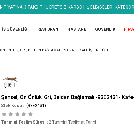
N FİYATINA 3 TAKSİT | ÜCRETSİZ KARGO | İŞ ELBİSELERİ KATEGOR
İŞ GÜVENLİĞİ
RESTORAN
HASTANE
GÜVENLİK
FIRS
 ÖN ÖNLÜK, GRI, BELDEN BAĞLAMALI -93E2431- KAFE-İŞ ÖNLÜĞÜ
Şensel, Ön Önlük, Gri, Belden Bağlamalı -93E2431- Kafe
(93E2431)
Tahmini Teslim Süresi
:
2 Tahmini Teslimat Tarihi