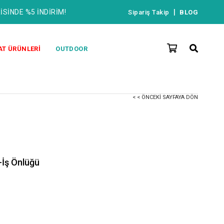
İSİNDE %5 İNDİRİM!
|
Sipariş Takip
BLOG
AT ÜRÜNLERİ
OUTDOOR
< < ÖNCEKI SAYFAYA DÖN
-İş Önlüğü