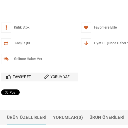
Kritik Stok
Favorilere Ekle
Karşılaştır
Fiyat Düşünce Haber 
Gelince Haber Ver
TAVSIYE ET
YORUM YAZ
ÜRÜN ÖZELLIKLERI
YORUMLAR
(0)
ÜRÜN ÖNERILERI