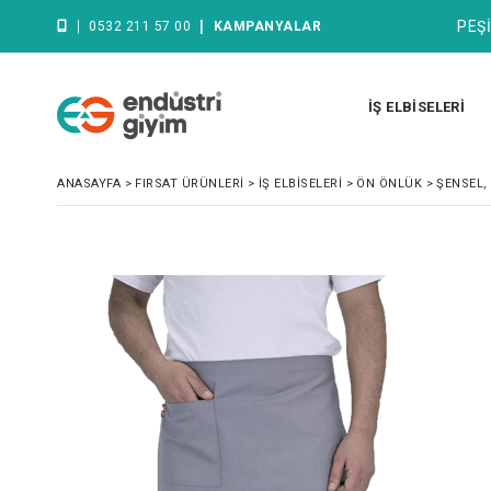
|
|
PEŞİ
0532 211 57 00
KAMPANYALAR
İŞ ELBİSELERİ
ANASAYFA
>
FIRSAT ÜRÜNLERİ
>
İŞ ELBİSELERİ
>
ÖN ÖNLÜK
>
ŞENSEL,