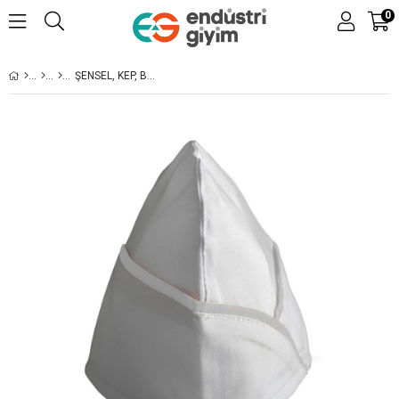
0
ŞENSEL, KEP, BEYAZ, BIYELI -4E510- AŞÇI KEPI, İŞ KIYAFETI