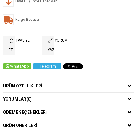
Fiyat Düşünce Haber Ver
Kargo Bedava
TAVSIYE
YORUM
ET
YAZ
WhatsApp
Telegram
ÜRÜN ÖZELLIKLERI
YORUMLAR
(0)
ÖDEME SEÇENEKLERI
ÜRÜN ÖNERILERI