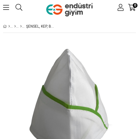
0
ŞENSEL, KEP, BEYAZ, YEŞIL BIYELI -4E600- AŞÇI KEPI, İŞ KIYAFETI