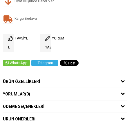
Fiyat Düşünce Haber Ver
Kargo Bedava
TAVSIYE
YORUM
ET
YAZ
WhatsApp
Telegram
ÜRÜN ÖZELLIKLERI
YORUMLAR
(0)
ÖDEME SEÇENEKLERI
ÜRÜN ÖNERILERI