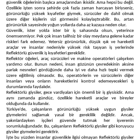
güvenlik öğelerinin başlıca amaçlarından ikisidir. Ama hepsi bu değil.
Özellikle işten sonra şehirde çok fazla zaman harcayan biriyseniz,
görünürlüğü yüksek kıyafetler giymek, sürücüler de dahil olmak
üzere diğer kişilerin sizi görmesini kolaylaştırabilir. Bu, artan
görünürlük sayesinde yoğun yollarda daha az kazaya neden olur.
Güvenlik, ister yolda ister bir iş sahasında olsun, yeterince
önemsenmiyor. Pek çok insan talihsiz bir olay meydana gelene kadar
riskleri fark edemez. Yetersiz görünürlük, düşük ışık ve hareketli
araçlar ve insanlar nedeniyle yüksek risk taşıyan iş yerlerinde
Reflektörlü güvenlik iş kıyafetleri gereklidir.
Reflektör öğeleri, araç sürücüleri ve makine operatörleri çalışırken
yardımcı olur. Bunun nedeni, insan gözünün çevredekinin aksine
parlak nesneleri gördüğünde daha iyi ve daha hızlı tepki vermek
üzere eğitilmiş olmasıdır. Bu, operatörlerin ve sürücülerin diğer
insanları veya onların hareketlerini kontrol edemeyecekleri iş
durumlarında faydalıdır.
Reflektörlü giysiler, gece vardiyaları için önemli bir iş giysisidir. Ama
aynı zamanda gündüz, özellikle hareketli araçlar ve bireyler
olduğunda da kullanılır.
Türkiye'de, çalışanların görünürlüğü yüksek uygun giysiler
giymelerini sağlamak yasal bir gereklilik değildir. Ancak,
yakınlardayken işçileri güvende tutmak her işverenin
sorumluluğundadır. Bu, çalışanların Reflektörlü giysiler gibi koruyucu
giysiler giymelerini gerektirir.
İşte bu yüzden insanlar güvenlikle ilgisi olmayan Reflektörlü giysiler