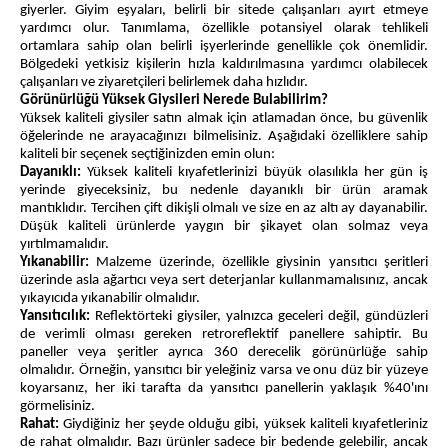
giyerler. Giyim eşyaları, belirli bir sitede çalışanları ayırt etmeye
yardımcı olur. Tanımlama, özellikle potansiyel olarak tehlikeli
ortamlara sahip olan belirli işyerlerinde genellikle çok önemlidir.
Bölgedeki yetkisiz kişilerin hızla kaldırılmasına yardımcı olabilecek
çalışanları ve ziyaretçileri belirlemek daha hızlıdır.
Görünürlüğü Yüksek Giysileri Nerede Bulabilirim?
Yüksek kaliteli giysiler satın almak için atlamadan önce, bu güvenlik
öğelerinde ne arayacağınızı bilmelisiniz. Aşağıdaki özelliklere sahip
kaliteli bir seçenek seçtiğinizden emin olun:
Dayanıklı:
Yüksek kaliteli kıyafetlerinizi büyük olasılıkla her gün iş
yerinde giyeceksiniz, bu nedenle dayanıklı bir ürün aramak
mantıklıdır. Tercihen çift dikişli olmalı ve size en az altı ay dayanabilir.
Düşük kaliteli ürünlerde yaygın bir şikayet olan solmaz veya
yırtılmamalıdır.
Yıkanabilir:
Malzeme üzerinde, özellikle giysinin yansıtıcı şeritleri
üzerinde asla ağartıcı veya sert deterjanlar kullanmamalısınız, ancak
yıkayıcıda yıkanabilir olmalıdır.
Yansıtıcılık:
Reflektörteki giysiler, yalnızca geceleri değil, gündüzleri
de verimli olması gereken retroreflektif panellere sahiptir. Bu
paneller veya şeritler ayrıca 360 derecelik görünürlüğe sahip
olmalıdır. Örneğin, yansıtıcı bir yeleğiniz varsa ve onu düz bir yüzeye
koyarsanız, her iki tarafta da yansıtıcı panellerin yaklaşık %40'ını
görmelisiniz.
Rahat:
Giydiğiniz her şeyde olduğu gibi, yüksek kaliteli kıyafetleriniz
de rahat olmalıdır. Bazı ürünler sadece bir bedende gelebilir, ancak