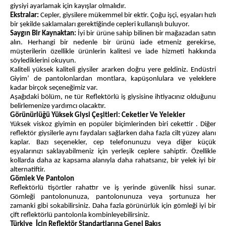
giysiyi ayarlamak için kayışlar olmalıdır.
Ekstralar:
Cepler, giysilere mükemmel bir ektir. Çoğu işçi, eşyaları hızlı
bir şekilde saklamaları gerektiğinde cepleri kullanışlı buluyor.
Saygın Bir Kaynaktan:
İyi bir ürüne sahip bilinen bir mağazadan satın
alın. Herhangi bir nedenle bir ürünü iade etmeniz gerekirse,
müşterilerin özellikle ürünlerin kalitesi ve iade hizmeti hakkında
söylediklerini okuyun.
Kaliteli yüksek kaliteli giysiler ararken doğru yere geldiniz. Endüstri
Giyim’ de pantolonlardan montlara, kapüşonlulara ve yeleklere
kadar birçok seçeneğimiz var.
Aşağıdaki bölüm, ne tür Reflektörlü iş giysisine ihtiyacınız olduğunu
belirlemenize yardımcı olacaktır.
Görünürlüğü Yüksek Giysi Çeşitleri: Ceketler Ve Yelekler
Yüksek viskoz giyimin en popüler biçimlerinden biri cekettir . Diğer
reflektör giysilerle aynı faydaları sağlarken daha fazla cilt yüzey alanı
kaplar. Bazı seçenekler, cep telefonunuzu veya diğer küçük
eşyalarınızı saklayabilmeniz için yerleşik ceplere sahiptir. Özellikle
kollarda daha az kapsama alanıyla daha rahatsanız, bir yelek iyi bir
alternatiftir.
Gömlek Ve Pantolon
Reflektörlü tişörtler rahattır ve iş yerinde güvenlik hissi sunar.
Gömleği pantolonunuza, pantolonunuza veya şortunuza her
zamanki gibi sokabilirsiniz. Daha fazla görünürlük için gömleği iyi bir
çift reflektörlü pantolonla kombinleyebilirsiniz.
Türkiye İçin Reflektör Standartlarına Genel Bakış