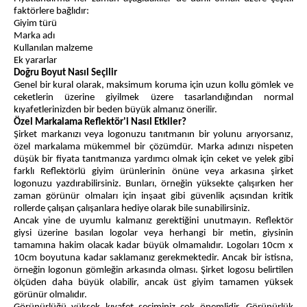
faktörlere bağlıdır:
Giyim türü
Marka adı
Kullanılan malzeme
Ek yararlar
Doğru Boyut Nasıl Seçilir
Genel bir kural olarak, maksimum koruma için uzun kollu gömlek ve
ceketlerin üzerine giyilmek üzere tasarlandığından normal
kıyafetlerinizden bir beden büyük almanız önerilir.
Özel Markalama Reflektör'i Nasıl Etkiler?
Şirket markanızı veya logonuzu tanıtmanın bir yolunu arıyorsanız,
özel markalama mükemmel bir çözümdür. Marka adınızı nispeten
düşük bir fiyata tanıtmanıza yardımcı olmak için ceket ve yelek gibi
farklı Reflektörlü giyim ürünlerinin önüne veya arkasına şirket
logonuzu yazdırabilirsiniz. Bunları, örneğin yüksekte çalışırken her
zaman görünür olmaları için inşaat gibi güvenlik açısından kritik
rollerde çalışan çalışanlara hediye olarak bile sunabilirsiniz.
Ancak yine de uyumlu kalmanız gerektiğini unutmayın. Reflektör
giysi üzerine basılan logolar veya herhangi bir metin, giysinin
tamamına hakim olacak kadar büyük olmamalıdır. Logoları 10cm x
10cm boyutuna kadar saklamanız gerekmektedir. Ancak bir istisna,
örneğin logonun gömleğin arkasında olması. Şirket logosu belirtilen
ölçüden daha büyük olabilir, ancak üst giyim tamamen yüksek
görünür olmalıdır.