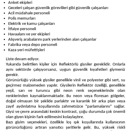
Anket ekipleri
Geceleri çalışan güvenlik görevlileri gibi güvenlik çalışanları
Acil müdahale personeli
Polis memurları
Elektrik ve kamu çalışanları
İtfaiye personeli
Havaalanı ve yer ekipleri
Alışveriş arabalarını park yerlerinden alan çalışanlar
Fabrika veya depo personeli
Kaza yeri müfettişleri
Liste devam ediyor.
Yukarıda belirtilen kişiler için Reflektörlü giysiler gereklidir. Onlarla
aynı sektörde çalışıyorsanız, uygun güvenlik kıyafetleri giymeniz
gerekir.
Görünürlüğü yüksek giysiler genellikle vinil ve polyester gibi sert, su
geçirmez malzemeden yapılır. Giysilerin Reflektör özelliği, genellikle
yeşil, sarı ve turuncu gibi neon renk seçeneklerinde olan
renklerinden kaynaklanmaktadır. Bu neon veya floresan gölgeler,
doğal olmayan bir şekilde parlaktır ve karanlık bir arka plan veya
zayıf aydınlatma koşullarında zahmetsizce "parlamalarını" sağlar.
Giysi ve çevre arasındaki keskin kontrast, çoğu durumda çok önemli
olan giyen kişinin fark edilmesini kolaylaştırır.
Bazı giyim seçenekleri, özellikle loş ışık koşullarında kullanıcının
görünürlüğünü artıran yansıtıcı şeritlerle gelir. Bu, yüksek riskli