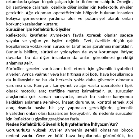
ortamlarda çalışan birçok çalışan için kritik öneme sahiptir. Örneğin,
bir şantiyede çalışmak, özellikle diğer işçiler için Reflektörlü giysiler
gerektirir. Ağır ekipman operatörlerinin bölgede bulunan insanları
kolayca görmelerine yardımcı olur ve potansiyel olarak onları
korkunç kazalardan kurtarır.
Sürücüler İçin Reflektörlü Giysiler
Reflektörlü kıyafetler giymekten fayda görecek olanlar sadece
yayalar ve yoğun yol işçileri değildir. Evet, özellikle düşük ışık
koşullarında yoldakilerin sürücüler tarafından görülmesi mantıklıdır.
Bununla birlikte, sürücüler yoldayken de aynı korumaya ihtiyaç
duyarlar, bu da diğer insanların da onları görebilmesi gerektiği
anlamına gelir.
Sürücüler geceleri varlıklarını belli etmek için güvenlik kıyafetleri
giyerler. Ayrıca yağmur veya kar fırtınası gibi kötü hava koşullarında
da kullanışlıdır ve bu da herkesin yolda daha güvende olmasına
yardımcı olur. Kamyon, kamyonet ve ağır vasıta operatörleri tipik
olarak motorlu araç trafiğine maruz kalmaktadır. Bu sürücüler
araçlarında çok zaman harcıyorlar, ancak bu sadece kamyonda
kaldıkları anlamına gelmiyor. İnşaat durumunu kontrol etmek gibi
araç dışında başka bir şey yapmaları gerektiğinde, güvenlik
kıyafetleri onları olası kazalardan koruyabilir. Bu nedenle sürücüler
için Reflektörlü giysiler gereğinden fazla.
Neden Reflektörlü Güvenlik İş Kıyafetlerine İhtiyacım Var?
Görünürlüğü yüksek giysiler giymenin gerekli olmasının birçok
nedeni vardır. Gece ve kötü hava koşullarında görünürlük, bu