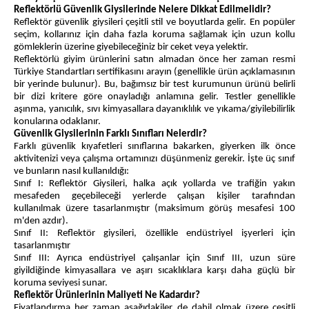
Reflektörlü Güvenlik Giysilerinde Nelere Dikkat Edilmelidir?
Reflektör güvenlik giysileri çeşitli stil ve boyutlarda gelir. En popüler
seçim, kollarınız için daha fazla koruma sağlamak için uzun kollu
gömleklerin üzerine giyebileceğiniz bir ceket veya yelektir.
Reflektörlü giyim ürünlerini satın almadan önce her zaman resmi
Türkiye Standartları sertifikasını arayın (genellikle ürün açıklamasının
bir yerinde bulunur). Bu, bağımsız bir test kurumunun ürünü belirli
bir dizi kritere göre onayladığı anlamına gelir. Testler genellikle
aşınma, yanıcılık, sıvı kimyasallara dayanıklılık ve yıkama/giyilebilirlik
konularına odaklanır.
Güvenlik Giysilerinin Farklı Sınıfları Nelerdir?
Farklı güvenlik kıyafetleri sınıflarına bakarken, giyerken ilk önce
aktivitenizi veya çalışma ortamınızı düşünmeniz gerekir. İşte üç sınıf
ve bunların nasıl kullanıldığı:
Sınıf I: Reflektör Giysileri, halka açık yollarda ve trafiğin yakın
mesafeden geçebileceği yerlerde çalışan kişiler tarafından
kullanılmak üzere tasarlanmıştır (maksimum görüş mesafesi 100
m'den azdır).
Sınıf II: Reflektör giysileri, özellikle endüstriyel işyerleri için
tasarlanmıştır
Sınıf III: Ayrıca endüstriyel çalışanlar için Sınıf III, uzun süre
giyildiğinde kimyasallara ve aşırı sıcaklıklara karşı daha güçlü bir
koruma seviyesi sunar.
Reflektör Ürünlerinin Maliyeti Ne Kadardır?
Fiyatlandırma her zaman aşağıdakiler de dahil olmak üzere çeşitli