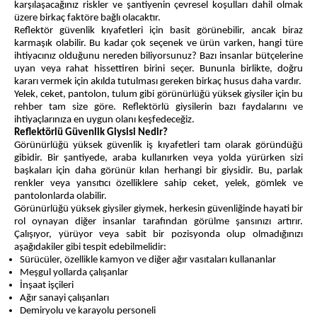
karşılaşacağınız riskler ve şantiyenin çevresel koşulları dahil olmak
üzere birkaç faktöre bağlı olacaktır.
Reflektör güvenlik kıyafetleri için basit görünebilir, ancak biraz
karmaşık olabilir. Bu kadar çok seçenek ve ürün varken, hangi türe
ihtiyacınız olduğunu nereden biliyorsunuz? Bazı insanlar bütçelerine
uyan veya rahat hissettiren birini seçer. Bununla birlikte, doğru
kararı vermek için akılda tutulması gereken birkaç husus daha vardır.
Yelek, ceket, pantolon, tulum gibi görünürlüğü yüksek giysiler için bu
rehber tam size göre. Reflektörlü giysilerin bazı faydalarını ve
ihtiyaçlarınıza en uygun olanı keşfedeceğiz.
Reflektörlü Güvenlik Giysisi Nedir?
Görünürlüğü yüksek güvenlik iş kıyafetleri tam olarak göründüğü
gibidir. Bir şantiyede, araba kullanırken veya yolda yürürken sizi
başkaları için daha görünür kılan herhangi bir giysidir. Bu, parlak
renkler veya yansıtıcı özelliklere sahip ceket, yelek, gömlek ve
pantolonlarda olabilir.
Görünürlüğü yüksek giysiler giymek, herkesin güvenliğinde hayati bir
rol oynayan diğer insanlar tarafından görülme şansınızı artırır.
Çalışıyor, yürüyor veya sabit bir pozisyonda olup olmadığınızı
aşağıdakiler gibi tespit edebilmelidir:
Sürücüler, özellikle kamyon ve diğer ağır vasıtaları kullananlar
Meşgul yollarda çalışanlar
İnşaat işçileri
Ağır sanayi çalışanları
Demiryolu ve karayolu personeli