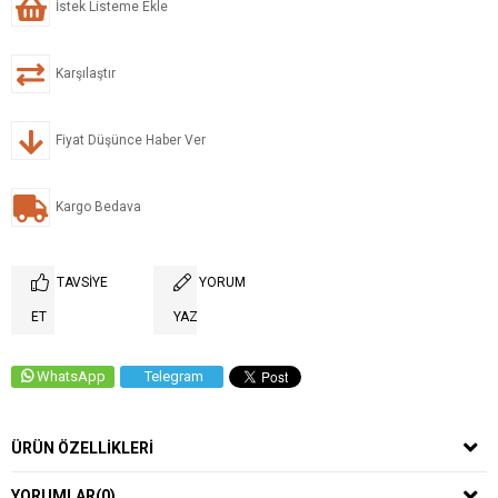
İstek Listeme Ekle
Karşılaştır
Fiyat Düşünce Haber Ver
Kargo Bedava
TAVSIYE
YORUM
ET
YAZ
WhatsApp
Telegram
ÜRÜN ÖZELLIKLERI
YORUMLAR
(0)