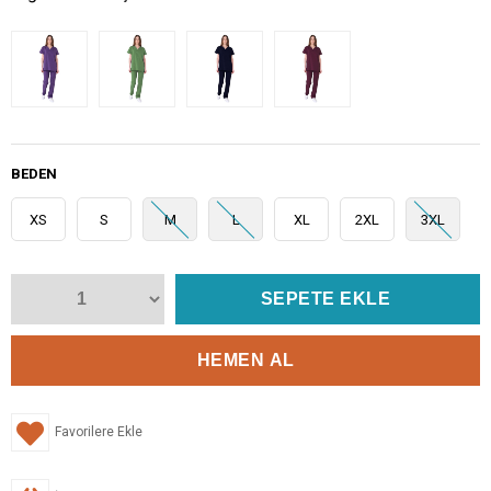
BEDEN
XS
S
M
L
XL
2XL
3XL
Favorilere Ekle