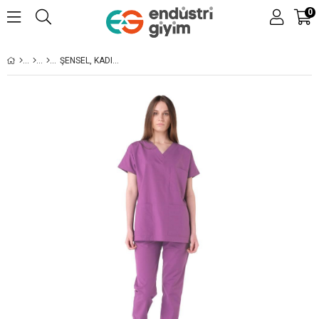
0
ŞENSEL, KADIN HASTANE TAKIM, V YAKA, LILA -48E1170- İŞ ELBISESI