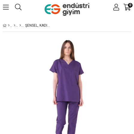
0
ŞENSEL, KADIN HASTANE TAKIM, V YAKA, MOR -48E1180- İŞ ELBISESI